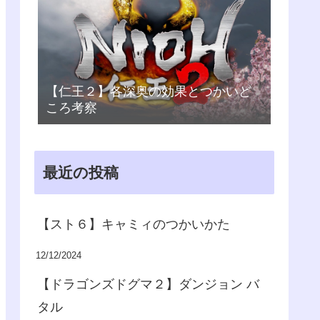
【仁王２】各深奥の効果とつかいど
ころ考察
最近の投稿
【スト６】キャミィのつかいかた
12/12/2024
【ドラゴンズドグマ２】ダンジョン バ
タル