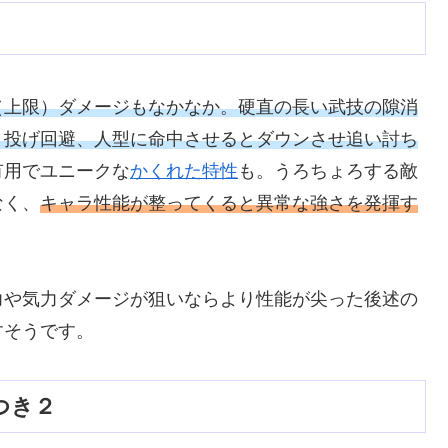
（上限）ダメージもなかなか。硬直の長い武技の隙消
、投げ回避、人型に命中させるとダウンさせ追い討ち
有用でユニークな
かくれた特性
も。うろちょろする敵
なく、
キャラ性能が整ってくると異常な強さを発揮す
力や気力ダメージが狙いならより性能が尖った後述の
すそうです。
つき２