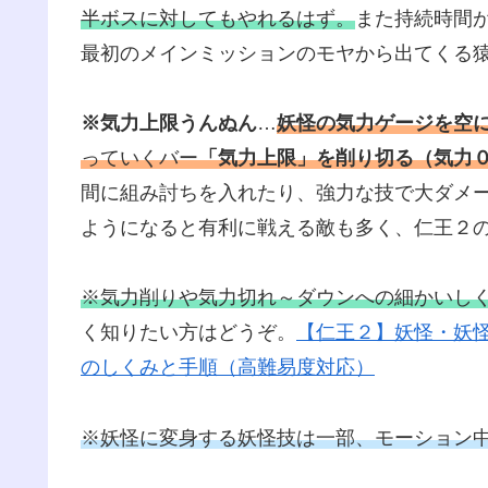
半ボスに対してもやれるはず。
また持続時間
最初のメインミッションのモヤから出てくる
※気力上限うんぬん
…
妖怪の気力ゲージを空
っていくバー
「気力上限」を削り切る（気力
間に組み討ちを入れたり、強力な技で大ダメ
ようになると有利に戦える敵も多く、仁王２
※気力削りや気力切れ～ダウンへの細かいし
く知りたい方はどうぞ。
【仁王２】妖怪・妖
のしくみと手順（高難易度対応）
※妖怪に変身する妖怪技は一部、モーション