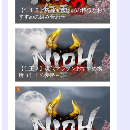
【仁王２】各神宝系恩寵の特徴とお
すすめの組み合わせ
【仁王２】魂代マラソンおすすめ場
所（仁王の夢路～）