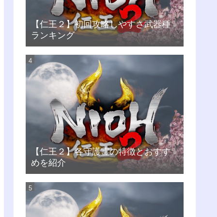
【仁王２】初回攻略しやすさ武器種
ランキング
【仁王２】各守護霊の特徴とおすす
めを紹介