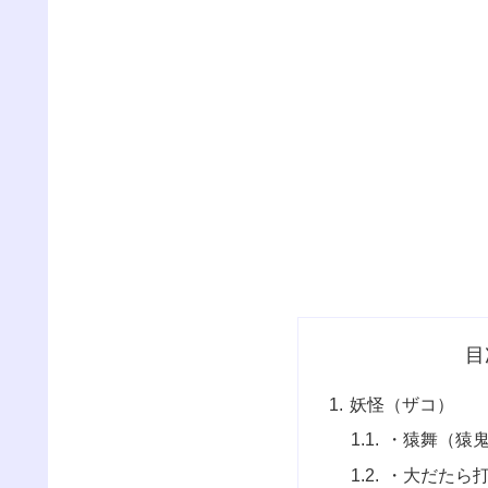
目
妖怪（ザコ）
・猿舞（猿
・大だたら