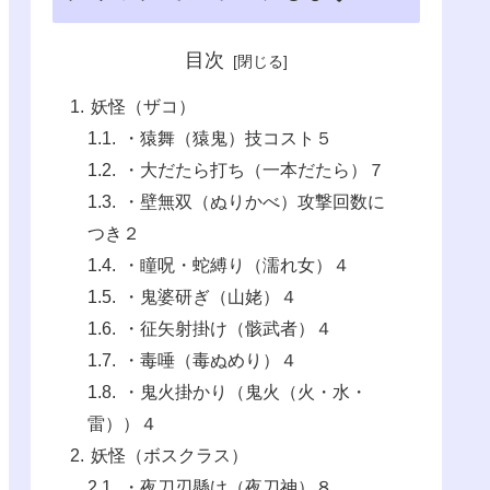
目次
妖怪（ザコ）
・猿舞（猿鬼）技コスト５
・大だたら打ち（一本だたら）７
・壁無双（ぬりかべ）攻撃回数に
つき２
・瞳呪・蛇縛り（濡れ女）４
・鬼婆研ぎ（山姥）４
・征矢射掛け（骸武者）４
・毒唾（毒ぬめり）４
・鬼火掛かり（鬼火（火・水・
雷））４
妖怪（ボスクラス）
・夜刀刃懸け（夜刀神）８