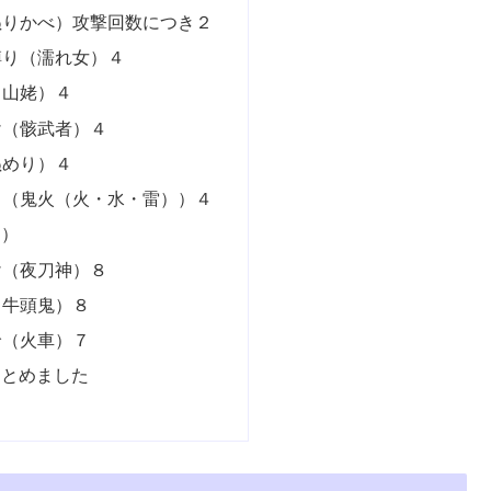
ぬりかべ）攻撃回数につき２
縛り（濡れ女）４
（山姥）４
け（骸武者）４
ぬめり）４
り（鬼火（火・水・雷））４
ス）
け（夜刀神）８
（牛頭鬼）８
輪（火車）７
まとめました