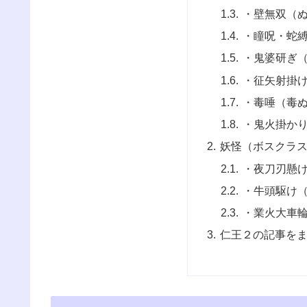
・壁無双（
・瞳呪・蛇
・鬼婆研ぎ
・征矢射掛
・毒唾（毒
・鬼火掛か
妖怪（ボスクラ
・夜刀刃懸
・牛頭駆け
・業火大車
仁王２の記事を