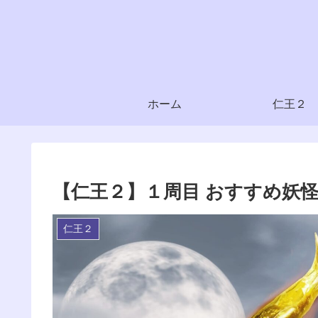
ホーム
仁王２
【仁王２】１周目 おすすめ妖
仁王２