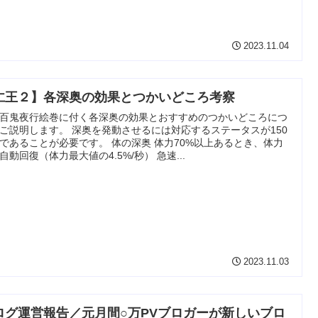
2023.11.04
仁王２】各深奥の効果とつかいどころ考察
百鬼夜行絵巻に付く各深奥の効果とおすすめのつかいどころにつ
ご説明します。 深奥を発動させるには対応するステータスが150
であることが必要です。 体の深奥 体力70%以上あるとき、体力
自動回復（体力最大値の4.5%/秒） 急速...
2023.11.03
ログ運営報告／元月間○万PVブロガーが新しいブロ