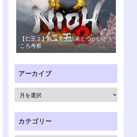
【仁王２】各深奥の効果とつかいど
ころ考察
アーカイブ
カテゴリー