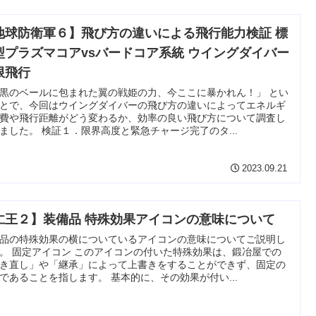
地球防衛軍６】飛び方の違いによる飛行能力検証 標
型プラズマコアvsバードコア系統 ウイングダイバー
限飛行
黒のベールに包まれた翼の戦姫の力、今ここに暴かれん！」 とい
とで、今回はウイングダイバーの飛び方の違いによってエネルギ
費や飛行距離がどう変わるか、効率の良い飛び方について調査し
ました。 検証１．限界高度と緊急チャージ完了のタ...
2023.09.21
仁王２】装備品 特殊効果アイコンの意味について
品の特殊効果の横についているアイコンの意味についてご説明し
。 固定アイコン このアイコンの付いた特殊効果は、鍛冶屋での
き直し」や「継承」によって上書きをすることができず、固定の
であることを指します。 基本的に、その効果が付い...