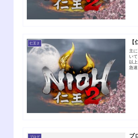
【
仁王２
主に
いて
以上
急速
ブ
ブログ