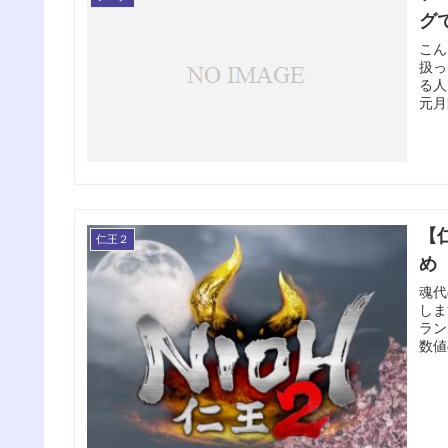
グ
こん
扱っ
る人
元月
【
仁王２
め
魂代
しま
ラン
数値