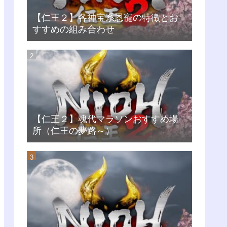
【仁王２】各神宝系恩寵の特徴とお
すすめの組み合わせ
【仁王２】魂代マラソンおすすめ場
所（仁王の夢路～）