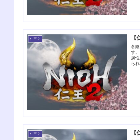
【
仁王２
各陰
す。
属性
られ
【
仁王２