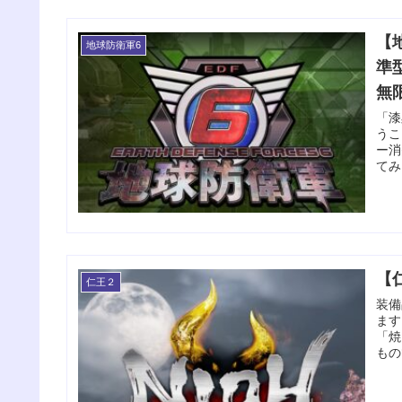
【
地球防衛軍6
準
無
「漆
うこ
ー消
てみ
【
仁王２
装備
ます
「焼
もの