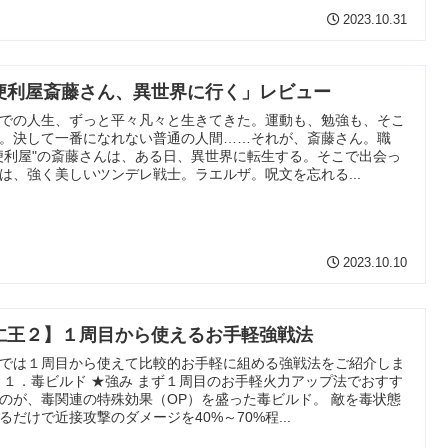
2023.10.31
便利屋斎藤さん、異世界に行く」レビュー
での人生、ずっと平々凡々と生きてきた。運動も、勉強も、そこ
。決して一番になれない普通の人間……それが、斎藤さん。職
便利屋"の斎藤さんは、ある日、異世界に転生する。そこで出会っ
は、強く美しいツンデレ戦士。ラエルザ。呪文を忘れる...
2023.10.10
仁王２】１周目から使えるお手軽強戦法
では１周目から使えて比較的お手軽に組める強戦法をご紹介しま
 １．毒ビルド ★強み まず１周目のお手軽火力アップ法でおすす
のが、毒関連の特殊効果（OP）を盛った毒ビルド。 敵を毒状態
るだけで近接攻撃のダメージを40%～70%程...