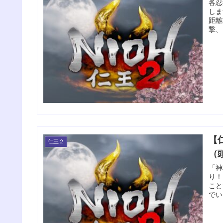
各忍
しま
距離
撃、
【
仁王２
（
「神
り！
こと
でい