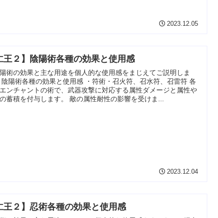
2023.12.05
仁王２】陰陽術各種の効果と使用感
陽術の効果と主な用途を個人的な使用感をまじえてご説明しま
 陰陽術各種の効果と使用感 ・符術・召火符、召水符、召雷符 各
エンチャントの術で、武器攻撃に対応する属性ダメージと属性や
の蓄積を付与します。 敵の属性耐性の影響を受けま...
2023.12.04
仁王２】忍術各種の効果と使用感