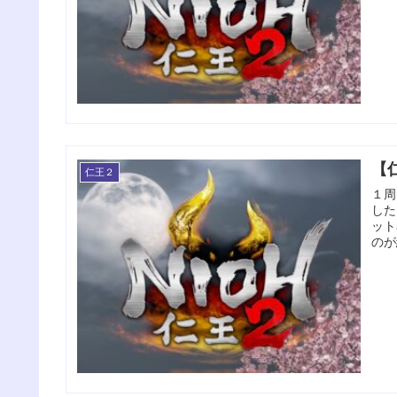
【
仁王２
１周
した
ット
のが