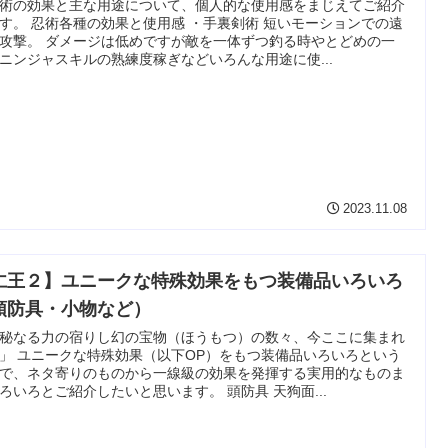
術の効果と主な用途について、個人的な使用感をまじえてご紹介
す。 忍術各種の効果と使用感 ・手裏剣術 短いモーションでの遠
攻撃。 ダメージは低めですが敵を一体ずつ釣る時やとどめの一
ニンジャスキルの熟練度稼ぎなどいろんな用途に使...
2023.11.08
仁王２】ユニークな特殊効果をもつ装備品いろいろ
頭防具・小物など）
秘なる力の宿りし幻の宝物（ほうもつ）の数々、今ここに集まれ
」 ユニークな特殊効果（以下OP）をもつ装備品いろいろという
で、ネタ寄りのものから一線級の効果を発揮する実用的なものま
ろいろとご紹介したいと思います。 頭防具 天狗面...