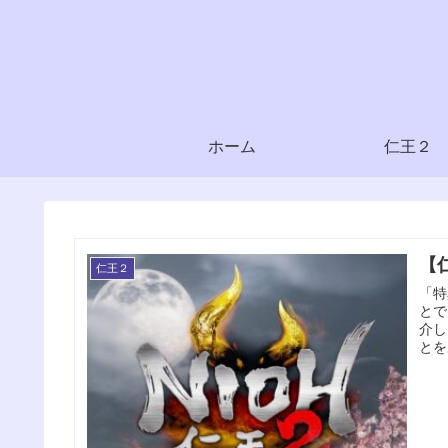
ホーム
仁王２
【
仁王２
「特
とで
介し
とを