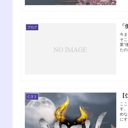
「
ブログ
今ま
そこ
業"
たの
【
仁王２
ここ
す。
めな
にす