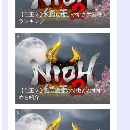
【仁王２】初回攻略しやすさ武器種
ランキング
【仁王２】各守護霊の特徴とおすす
めを紹介