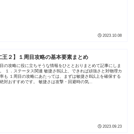
2023.10.08
仁王２】１周目攻略の基本要素まとめ
目の攻略に役に立ちそうな情報をひととおりまとめて記事にしま
。 １．ステータス関連 敏捷さB以上、できれば頑強さと対物理カ
率も １周目の攻略にあたっては、まずは敏捷さB以上を確保する
絶対おすすめです。 敏捷さは攻撃・回避時の気...
2023.09.23