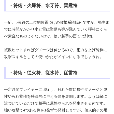
・符術・火爆符、水牙符、雷霆符
一応、○弾符の上位的位置づけの攻撃系陰陽術ですが、発生ま
でに時間がかかり水と雷は挙動も弾が飛んでいく弾符にくら
べ素直なものじゃないので、使い勝手の面では別物。
複数ヒットすればダメージは伸びるので、術力を上げ純粋に
攻撃スキルとしての使いかたがメインになるでしょうね。
・符術・従火符、従水符、従雷符
一定時間プレイヤーに追従し、触れた敵に属性ダメージと属
性やられ蓄積を持続的に与える弾を展開します。ようは敵に
近づいているだけで勝手に属性やられを発生させる術です。
強い攻撃で4つある弾を1発ずつ発射しますが、個人的その用