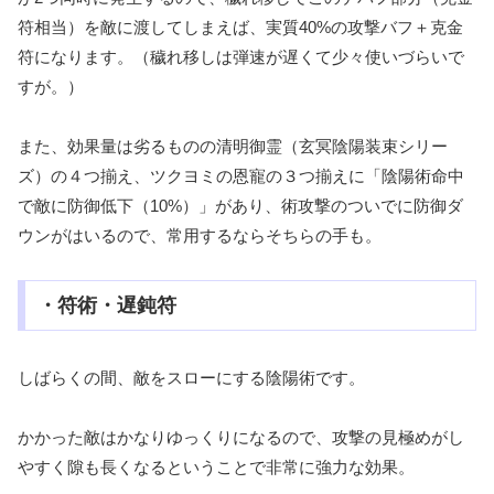
符相当）を敵に渡してしまえば、実質40%の攻撃バフ＋克金
符になります。（穢れ移しは弾速が遅くて少々使いづらいで
すが。）
また、効果量は劣るものの清明御霊（玄冥陰陽装束シリー
ズ）の４つ揃え、ツクヨミの恩寵の３つ揃えに「陰陽術命中
で敵に防御低下（10%）」があり、術攻撃のついでに防御ダ
ウンがはいるので、常用するならそちらの手も。
・符術・遅鈍符
しばらくの間、敵をスローにする陰陽術です。
かかった敵はかなりゆっくりになるので、攻撃の見極めがし
やすく隙も長くなるということで非常に強力な効果。