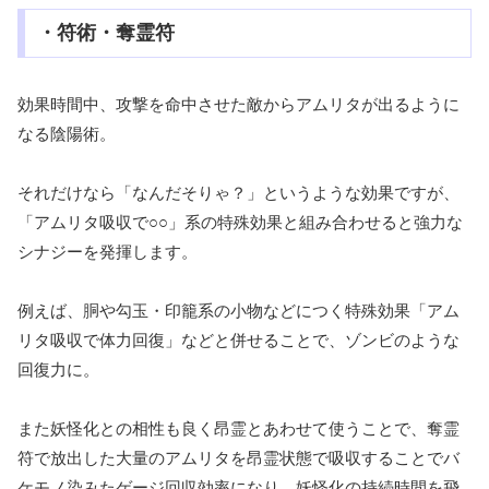
・符術・奪霊符
効果時間中、攻撃を命中させた敵からアムリタが出るように
なる陰陽術。
それだけなら「なんだそりゃ？」というような効果ですが、
「アムリタ吸収で○○」系の特殊効果と組み合わせると強力な
シナジーを発揮します。
例えば、胴や勾玉・印籠系の小物などにつく特殊効果「アム
リタ吸収で体力回復」などと併せることで、ゾンビのような
回復力に。
また妖怪化との相性も良く昂霊とあわせて使うことで、奪霊
符で放出した大量のアムリタを昂霊状態で吸収することでバ
ケモノ染みたゲージ回収効率になり、妖怪化の持続時間を飛