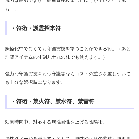
威力は高めですが、結局直接攻撃したほうが早いという気
も…。
・符術・護霊招来符
妖怪化中でなくても守護霊技を撃つことができる術。（あと
消費アイテムの寸刻九十九の札でも使えます。）
強力な守護霊技をもつ守護霊ならコストの重さを差し引いて
も十分な選択肢になります。
・符術・禁火符、禁水符、禁雷符
効果時間中、対応する属性耐性を上げる陰陽術。
属性ダメージを減らすとともに、属性やられの蓄積も防ぎま