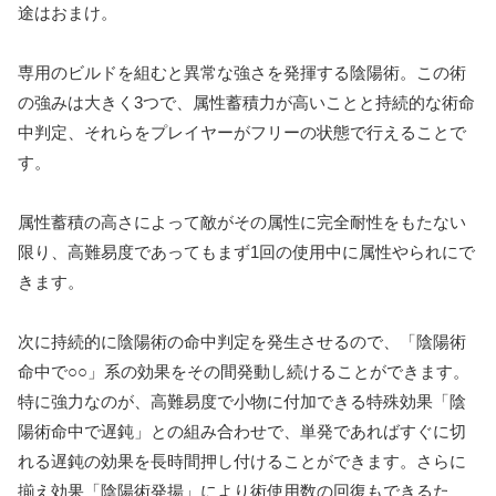
途はおまけ。
専用のビルドを組むと異常な強さを発揮する陰陽術。この術
の強みは大きく3つで、属性蓄積力が高いことと持続的な術命
中判定、それらをプレイヤーがフリーの状態で行えることで
す。
属性蓄積の高さによって敵がその属性に完全耐性をもたない
限り、高難易度であってもまず1回の使用中に属性やられにで
きます。
次に持続的に陰陽術の命中判定を発生させるので、「陰陽術
命中で○○」系の効果をその間発動し続けることができます。
特に強力なのが、高難易度で小物に付加できる特殊効果「陰
陽術命中で遅鈍」との組み合わせで、単発であればすぐに切
れる遅鈍の効果を長時間押し付けることができます。さらに
揃え効果「陰陽術発揚」により術使用数の回復もできるた