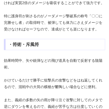
ければ実質2倍のダメージを吸収することができて強力です。
特に護身符が刺さるのがノーダメージ撃破系の称号「〇〇に
完勝せし者」の取得時で、被弾しても体力にさえダメージを
受けなければセーフなので、達成がとても楽になります。
・符術・斥風符
効果時間中、矢や銃弾などの飛び道具を自動で反射する陰陽
術。
かけているだけで勝手に狙撃兵の攻撃などをはね返してくれ
るので、混戦中の大筒の横槍が鬱陶しい場合などに便利。
また、義経の多数の矢の雨が降り注ぐ攻撃に対してのメタで
逆にダウンを奪えるので、義経が苦手な方は仕度していくの