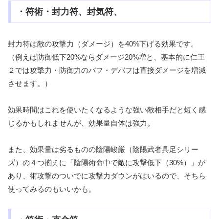
・符術・封力符、封気符、
封力符は敵の攻撃力（ダメージ）を40%下げる効果です。
（例えば防御低下20%ならダメージ20%増と、基本的に仁王
２では攻撃力・防御力のバフ・デバフは直接ダメージを増減
させます。）
効果時間はこれを使いたくなるような強い敵相手だと短く感
じるかもしれませんが、効果量自体は強力。
また、効果量は劣るものの陰陽峻厳（陰陽武者具足シリー
ズ）の４つ揃えに「陰陽術命中で敵に攻撃低下（30%）」が
あり、術攻撃のついでに攻撃力ダウンがはいるので、そちら
使ってみるのもいいかも。