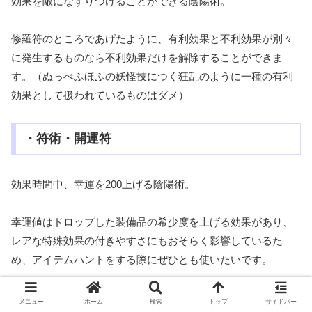
効果を敵になすりつけることができる陰陽術。
修羅符のところであげたように、有利効果と不利効果が別々
に発生するものなら不利効果だけを解除することができま
す。（ぬっぺふほふの妖怪技につく狂乱のように一種の有利
効果として扱われているものはダメ）
・符術・開運符
効果時間中、幸運を200上げる陰陽術。
幸運値はドロップした装備品の希少度を上げる効果があり、
レアな特殊効果の付きやすさにもおそらく影響しているた
め、アイテムハントをする際にぜひとも使いたいです。
同様に幸運バフがある宿心昇華符の併用もあり。ダメージ反
メニュー
ホーム
検索
トップ
サイドバー