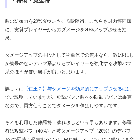
・符術・克金符
敵の防御力を20%ダウンさせる陰陽術。こちらも封力符同様
に、実質プレイヤーからのダメージを20%アップさせる効
果。
ダメージアップの手段として術単体での使用なら、敵1体にし
か効果のないデバフ系よりもプレイヤーを強化する攻撃バフ
系のほうが使い勝手が良いと思います。
詳しくは
【仁王２】与ダメージを効果的にアップさせるには
でご説明していますが、攻撃バフと敵への防御デバフは乗算
なので、両方使うことでダメージを伸ばしやすいです。
それを利用した修羅符＋穢れ移しという手もあります。修羅
符は攻撃バフ（40%）と被ダメージアップ（20%）のデバフ
が2つ同時に発生するので、穢れ移しでこのデバフ部分（克金