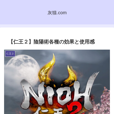
灰猫.com
【仁王２】陰陽術各種の効果と使用感
仁王２