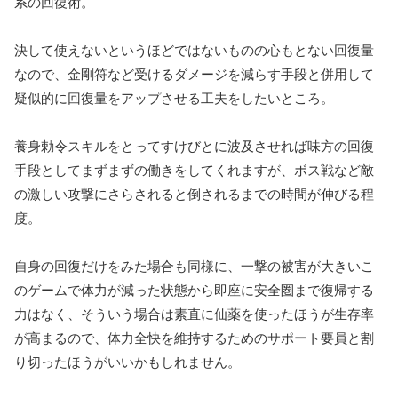
系の回復術。
決して使えないというほどではないものの心もとない回復量
なので、金剛符など受けるダメージを減らす手段と併用して
疑似的に回復量をアップさせる工夫をしたいところ。
養身勅令スキルをとってすけびとに波及させれば味方の回復
手段としてまずまずの働きをしてくれますが、ボス戦など敵
の激しい攻撃にさらされると倒されるまでの時間が伸びる程
度。
自身の回復だけをみた場合も同様に、一撃の被害が大きいこ
のゲームで体力が減った状態から即座に安全圏まで復帰する
力はなく、そういう場合は素直に仙薬を使ったほうが生存率
が高まるので、体力全快を維持するためのサポート要員と割
り切ったほうがいいかもしれません。