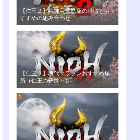
【仁王２】各神宝系恩寵の特徴とお
すすめの組み合わせ
【仁王２】魂代マラソンおすすめ場
所（仁王の夢路～）