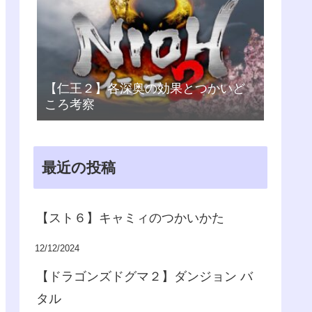
【仁王２】各深奥の効果とつかいど
ころ考察
最近の投稿
【スト６】キャミィのつかいかた
12/12/2024
【ドラゴンズドグマ２】ダンジョン バ
タル