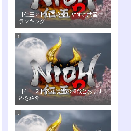
【仁王２】初回攻略しやすさ武器種
ランキング
【仁王２】各守護霊の特徴とおすす
めを紹介