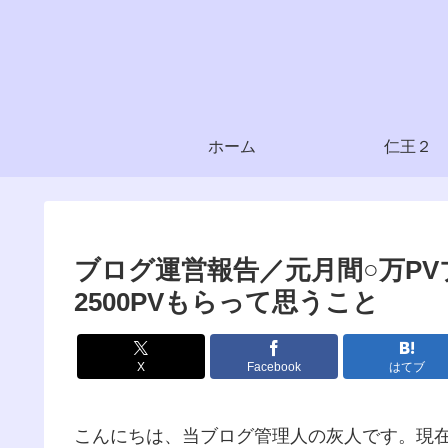
ホーム
仁王２
ブログ運営報告／元月間○万P
2500PVもらって思うこと
X
Facebook
はてブ
こんにちは、当ブログ管理人の灰人です。現