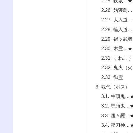
鉄鼠…★
姑獲鳥…
大入道…
輪入道…
禍ツ武者
木霊…★
すねこす
鬼火（火
御霊
魂代（ボス）
牛頭鬼…
馬頭鬼…
煙々羅…
夜刀神…