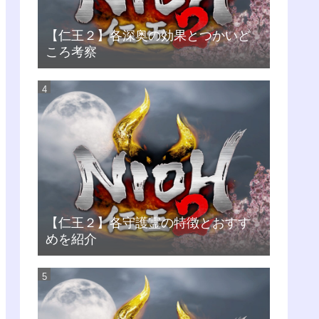
【仁王２】各深奥の効果とつかいど
ころ考察
【仁王２】各守護霊の特徴とおすす
めを紹介