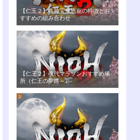
【仁王２】各神宝系恩寵の特徴とお
すすめの組み合わせ
【仁王２】魂代マラソンおすすめ場
所（仁王の夢路～）