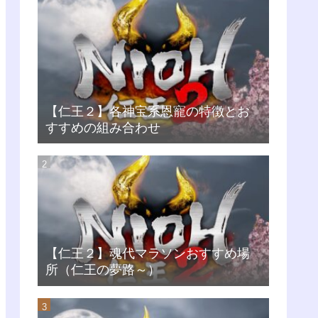
【仁王２】各神宝系恩寵の特徴とお
すすめの組み合わせ
【仁王２】魂代マラソンおすすめ場
所（仁王の夢路～）