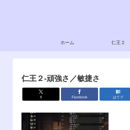
ホーム
仁王２
仁王２-頑強さ／敏捷さ
X
Facebook
はてブ