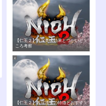
【仁王２】各深奥の効果とつかいど
ころ考察
【仁王２】各守護霊の特徴とおすす