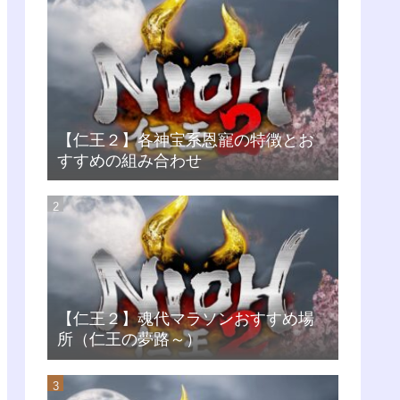
【仁王２】各神宝系恩寵の特徴とお
すすめの組み合わせ
【仁王２】魂代マラソンおすすめ場
所（仁王の夢路～）