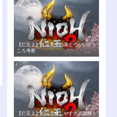
【仁王２】各深奥の効果とつかいど
ころ考察
【仁王２】初回攻略しやすさ武器種