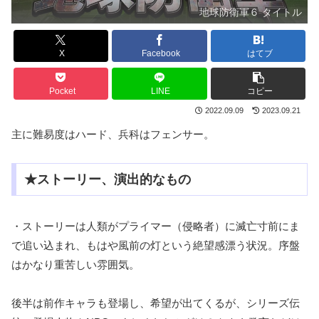
地球防衛軍６ タイトル
X
Facebook
はてブ
Pocket
LINE
コピー
2022.09.09
2023.09.21
主に難易度はハード、兵科はフェンサー。
★ストーリー、演出的なもの
・ストーリーは人類がプライマー（侵略者）に滅亡寸前にま
で追い込まれ、もはや風前の灯という絶望感漂う状況。序盤
はかなり重苦しい雰囲気。
後半は前作キャラも登場し、希望が出てくるが、シリーズ伝