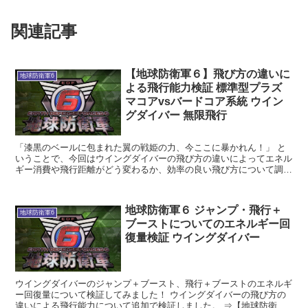
関連記事
【地球防衛軍６】飛び方の違いに
地球防衛軍6
よる飛行能力検証 標準型プラズ
マコアvsバードコア系統 ウイン
グダイバー 無限飛行
「漆黒のベールに包まれた翼の戦姫の力、今ここに暴かれん！」 と
いうことで、今回はウイングダイバーの飛び方の違いによってエネル
ギー消費や飛行距離がどう変わるか、効率の良い飛び方について調査
してみました。 検証１．限界高度と緊急チャージ完了のタ...
地球防衛軍６ ジャンプ・飛行＋
地球防衛軍6
ブーストについてのエネルギー回
復量検証 ウイングダイバー
ウイングダイバーのジャンプ＋ブースト、飛行＋ブーストのエネルギ
ー回復量について検証してみました！ ウイングダイバーの飛び方の
違いによる飛行能力について追加で検証しました。 ⇒【地球防衛軍