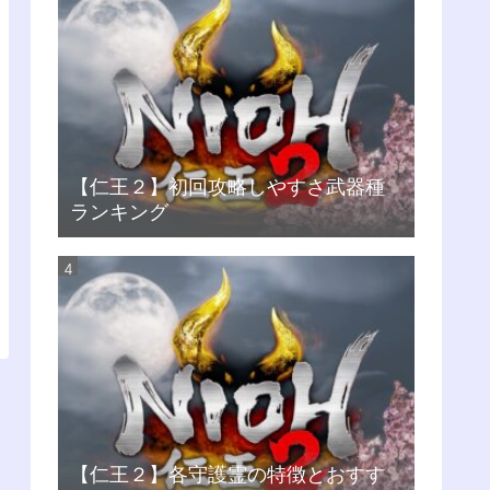
【仁王２】初回攻略しやすさ武器種
ランキング
【仁王２】各守護霊の特徴とおすす