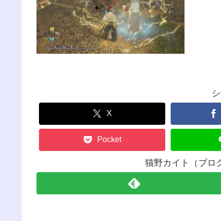
シ
X
Pocket
猫野カイト（ブロ