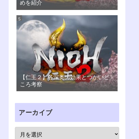
めを紹介
【仁王２】各深奥の効果とつかいど
ころ考察
アーカイブ