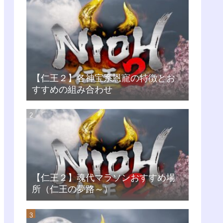
【仁王２】各神宝系恩寵の特徴とお
すすめの組み合わせ
【仁王２】魂代マラソンおすすめ場
所（仁王の夢路～）