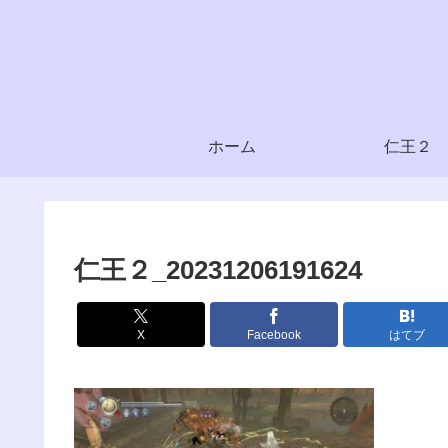
ホーム
仁王２
仁王２_20231206191624
X
Facebook
はてブ